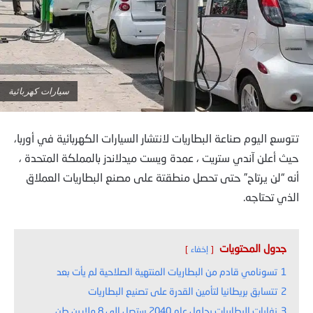
سيارات كهربائية
تتوسع اليوم صناعة البطاريات لانتشار السيارات الكهربائية في أوربا،
حيث أعلن آندي ستريت ، عمدة ويست ميدلاندز بالمملكة المتحدة ،
أنه “لن يرتاح” حتى تحصل منطقتة على مصنع البطاريات العملاق
الذي تحتاجه.
جدول المحتويات
إخفاء
1
تسونامي قادم من البطاريات المنتهية الصلاحية لم يأت بعد
2
تتسابق بريطانيا لتأمين القدرة على تصنيع البطاريات
3
نفايات البطاريات بحلول عام 2040 ستصل إلى 8 ملايين طن