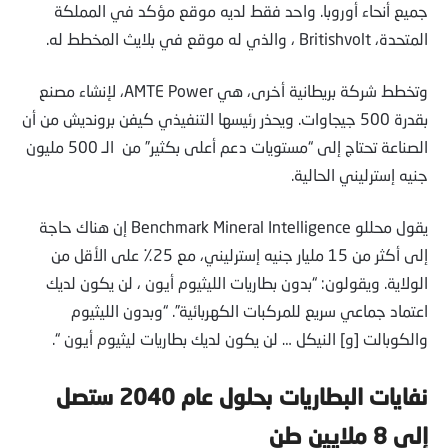
جميع أنحاء أوروبا. واحد فقط لديه موقع مؤكد في المملكة
المتحدة، Britishvolt ، والذي له موقع في بلايث المخطط له.
وتخطط شركة بريطانية أخرى، هي AMTE Power، لإنشاء مصنع
بقدرة 500 جيجاوات. ويحذر رئيسها التنفيذي كيفن برونديش من أن
الصناعة تحتاج إلى “مستويات دعم أعلى بكثير” من الـ 500 مليون
جنيه إسترليني الحالية.
يقول محللو Benchmark Mineral Intelligence إن هناك حاجة
إلى أكثر من 15 مليار جنيه إسترليني، مع 25٪ على الأقل من
الولاية. ويقولون: “بدون بطاريات الليثيوم أيون ، لن يكون لديك
اعتماد جماعي سريع للمركبات الكهربائية”. “وبدون الليثيوم
والكوبالت [و] النيكل … لن يكون لديك بطاريات ليثيوم أيون “.
نفايات البطاريات بحلول عام 2040
ستصل
إلى
8 ملايين طن