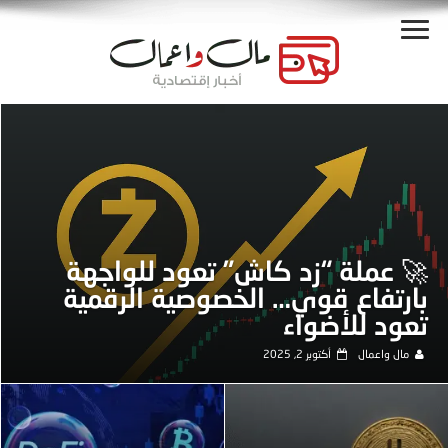
🚀 عملة “زد كاش” تعود للواجهة
بارتفاع قوي… الخصوصية الرقمية
تعود للأضواء
مال واعمال
أكتوبر 2, 2025