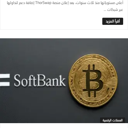
أعلى مستوياتها منذ ثلاث سنوات، بعد إعلان منصة ThorSwap إضافة دعم لتداولها
عبر شبكات ...
العملات الرقمية