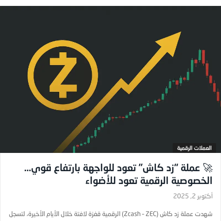
العملات الرقمية
🚀 عملة “زد كاش” تعود للواجهة بارتفاع قوي…
الخصوصية الرقمية تعود للأضواء
أكتوبر 2, 2025
شهدت عملة زد كاش (Zcash – ZEC) الرقمية قفزة لافتة خلال الأيام الأخيرة، لتسجل