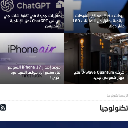
ايردات Meta: عملاق الشبكات
مميزات جديدة في تقنية شات جي
الرقمية يحقق من الاعلانات 160
بي تي ChatGPT تعزز الإنتاجية
مليار دولار
للمحترفين
موعد إصدار iPhone 17 المتوقع:
شركة D-Wave Quantum تنتج
هل ستغير أبل قواعد اللعبة مرة
جهاز كمومي جديد
أخرى؟
تكنولوجيا
تكنولوجيا