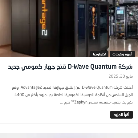
أسهم وشركات
تكنولوجيا
شركة D-Wave Quantum تنتج جهاز كمومي جديد
مايو 20, 2025
أعلنت شركة D-Wave Quantum عن إطلاق جهازها الجديد Advantage2، وهو
الجيل السادس من أنظمة الحوسبة الكمومية الخاصة بها، مزود بأكثر من 4400
كيوبت بتقنية متقدمة تسمى Zephyr™ تتيح ...