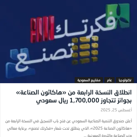
تكنولوجيا
عام
مشاريع السعودية
انطلاق النسخة الرابعة من «هاكاثون الصناعة»
بجوائز تتجاوز 1,700,000 ريال سعودي
أغسطس 25, 2025
أعلن صندوق التنمية الصناعية السعودي عن فتح باب التسجيل في النسخة الرابعة من
«هاكاثون الصناعة 2025»، الذي ينطلق تحت شعار «فكرتك تصنع»، برعاية معالي
وزير الصناعة والثروة المعدنية ...