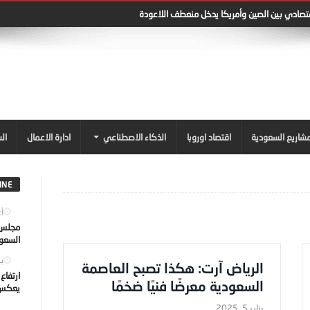
قتصادي بين الصين وأمريكا يدخل منعطف اللاعودة
شاريع السعودية
اقتصاد اوروبا
الذكاء الاصطناعي
ادارة الاعمال
ال
INE
أغ
مجلس ا
السعو
يول
الرياض آرت: هكذا تصبح العاصمة
ارتفاع
السعودية معرضًا فنيًا ضخمًا
يعكس ت
يناير 5, 2025