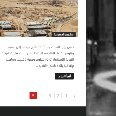
مشاريع السعودية
ضمن رؤية السعودية 2030 -التي تهدف إلى تنمیة
وتنویع اقتصاد البلاد مع الحفاظ على البیئة- قامت شركة
القدية للاستثمار (QIC) بتطوير وجھة ترفیھیة وریاضیة
وثقافیة رائدة باسم «القدیة ...
5
4
3
2
1