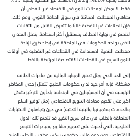
فقط. لا يمكن لمعدلات النمو في الاقتصاد غير النفطي أن
تضاهي المعدلات المماثلة في سوق الطاقة القوي. ومع ذلك،
فإن الصناعات غير النفطية غالبًا ما تتعرض للقليل من التقلبات
لتتمتع في نهاية المطاف بمستقبلٍ أكثر استدامة. يتمثل التحدي
الذي يواجه الحكومات في المنطقة في إيجاد طرق لزيادة
معدلات التنمية المستدامة في القطاعات غير النفطية في أوقات
النمو السريع في القطاعات الاقتصادية المرتبطة بالنفط.
إلى الحد الذي يمثل تدفق الموارد المالية من صادرات الطاقة
مشكلة، فإنه أمر جيد لدى حكومات الخليج. تتمثل إحدى المخاطر
الرئيسية في أن المسؤولين في المنطقة يلجأون للتركيز بشكل
أكبر على تقديم معادلة التنويع الاقتصادي (مثل توفير السلع
والخدمات وكمياتها والبنية التحتية) في حين يتجاهلون الاعتبارات
المتعلقة بالطلب في عالم سريع التغير. قد تتمتع تلك الدول
الخليجية، التي أُجبرت على تصميم مشاريع ومبادرات التنويع
الاقتصادي دون دعمٍ ماليٍ حكومي سخي وطويل الأجل، بالمزيد