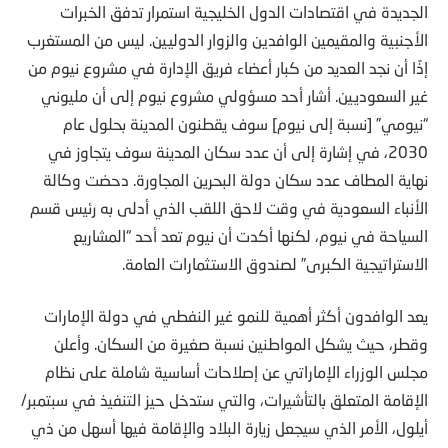
الجديدة في اقتصادات الدول الخليجية استمرار تدفق الخبرات
الأجنبية والمقيمين الوافدين والزوار الدوليين. ليس من المستغرب
إذًا أن نجد العديد من كبار أعضاء فريق الإدارة في مشروع نيوم من
غير السعوديين. أشار أحد مسؤولي مشروع نيوم إلى أن مليوني
“نيومي” [نسبة إلى نيوم] سوف يقطنون المدينة بحلول عام
2030، في إشارة إلى أن عدد سكان المدينة سوف يتجاوز في
نهاية المطاف عدد سكان دولة البحرين المجاورة. دحضت وكالة
الأنباء السعودية في وقت لاحق اللقب الذي أدلى به رئيس قسم
السياحة في نيوم، لكنها أكدت أن نيوم تعد أحد “المشاريع
الاستراتيجية الكبرى” لصندوق الاستثمارات العامة.
يعد الوافدون أكثر أهمية للنمو غير النفطي في دولة الإمارات
وقطر، حيث يشكل المواطنين نسبة صغيرة من السكان. وأعلن
مجلس الوزراء الإماراتي عن إصلاحات أساسية شاملة على نظام
الإقامة المتعلق بالتأشيرات، والتي ستدخل حيز التنفيذ في سبتمبر/
أيلول، الأمر الذي سيجعل زيارة البلاد والإقامة فيها أسهل من ذي