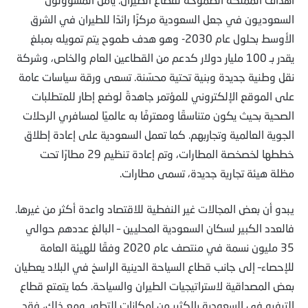
السعوديون في جعل السعودية مركزًا رائدًا للطيران في الشرق
الأوسط بحلول عام 2030- وهو هدف طموح يتم تمويله بمبلغ
يقدر بـ 100 مليار دولار كدعم من القطاعين العام والخاص، وشركة
نقل وطنية جديدة وبنية تحتية محسّنة. تسعى ورقة سياسات عامة
على الموقع الإلكتروني للمؤتمر جاهدةً لوضع إطار للمتطلبات
الصحية بحيث يكون متناسقًا ومعترفًا به عالميًا لمسافري الرحلات
الجوية العالمية وتجاربهم. كما تعمل السعودية على إعادة إطلاق
خططها لخصخصة المطارات، وتم إعادة تنظيم 29 مطارًا تحت
مظلة هيئة تجارية جديدة، تسمى مطارات.
يبدو أن بعض المجالات غير النفطية للاقتصاد واعدة أكثر من غيرها.
فالعدد الكبير لسكان السعودية المحليين – البالغ عددهم حوالي
35 مليون نسمة في منتصف عام 2020 وفقًا للهيئة العامة
للإحصاء– إلى جانب قطاع السياحة الدينية الراسخ في البلاد يعطيان
بعض المصداقية لاستراتيجيات الطيران والسياحة. كما يتمتع قطاع
الترفيه في السعودية بالكثير من إمكانات التطور. ومع ذلك، فقد