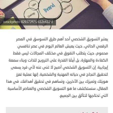
istockphoto 829372826 612x612 1
يعتبر التسويق الشخصي أحد أهم طرق التسوسق في العصر
الرقمي الحالي، حيث يعيش العالم اليوم في عصر تنافسي
محموم، حيث يتطلب التفوق في مختلف المجالات ليس فقط
الكفاءة والمهارة، بل أيضًا القدرة على الترويج للذات وبناء سمعة
إيجابية. إن التسويق الشخصي أصبح لا غنى عنه لأي فرد يسعى
لتحقيق النجاح في حياته المهنية والشخصية. إنها عملية تعزز
هويتك وتميزك بين الآخرين، وتساهم في تحقيق أهدافك. في هذا
المقال، سنستكشف ما هو التسويق الشخصي والعناصر الأساسية
التي تحتاجها لتتألق بين الجميع.