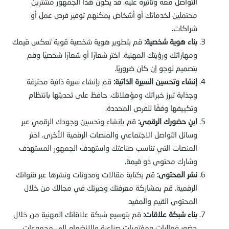
التواصل معه وتأثيره عليه. قد يكون هذا الجمهور مشترين
محتملين لخدماتك أو أشخاص يمكنهم توفير فرص عمل أو
شراكات.
بناء هوية شخصية:
قم بتطوير هوية شخصية قوية تعكس قيمك
ومهاراتك ورؤيتك المهنية. اختر شعارًا أو شعارًا شخصيًا وقم
بتصميم لوجو إن كان ضروريًا.
إنشاء وتحسين السيرة الذاتية:
قم بإنشاء سيرة ذاتية محترفة
وجذابة تبرز خبراتك ومؤهلاتك. حافظ على تحديثها بانتظام
وتكييفها وفقًا للفرص المحددة.
ابنِ حضورك الرقمي:
قم بإنشاء وتحسين وجودك الرقمي عبر
وسائل التواصل الاجتماعي والمنصات الرقمية الأخرى. اختر
المنصات التي تناسب صناعتك واستهدف الجمهور المستهدف
وشارك محتوى ذو قيمة.
نشر المحتوى:
قم بكتابة مقالات ومدونات ونشرها عبر قنواتك
الرقمية. قم بمشاركة معرفتك وخبرتك في مجالك من خلال
المحتوى القيم والمفيد.
بناء شبكة علاقات:
قم بتوسيع شبكة علاقاتك المهنية من خلال
حضور فعاليات ومؤتمرات صناعية والانضمام إلى مجموعات