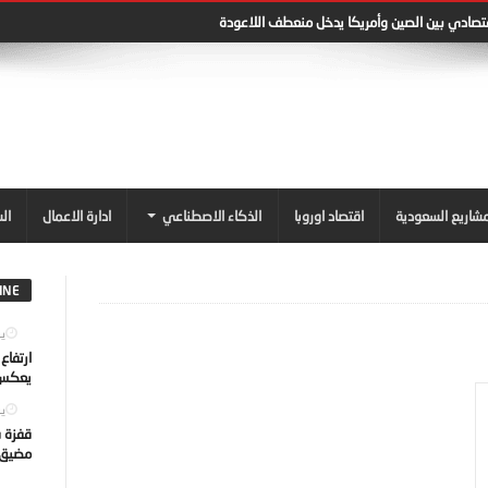
قتصادي بين الصين وأمريكا يدخل منعطف اللاعودة
شاريع السعودية
اقتصاد اوروبا
الذكاء الاصطناعي
ادارة الاعمال
ال
INE
يول
ارتفاع
يعكس ت
يول
قفزة ف
مضيق ه