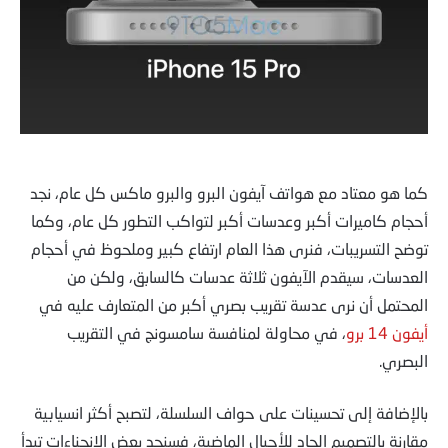
كما هو معتاد مع هواتف آيفون البرو والبرو ماكس كل عام، نجد
أحجام كاميرات أكبر وعدسات أكبر لتواكب التطور كل عام، وكما
توضح التسريبات، فنرى هذا العام ارتفاع كبير وملحوظ في أحجام
العدسات، سيقدم الآيفون ثلاثة عدسات كالسابق، ولكن من
المحتمل أن نرى عدسة تقريب بصري أكبر من المتعارف عليه في
أيفون 14 برو
، في محاولة لمنافسة سامسونج في التقريب
البصري.
بالإضافة إلى تحسينات على حواف السلسلة، لتصبح أكثر انسيابية
مقارنة بالتصميم الحاد للأجيال الماضية، فسنجد بعض الانحناءات تبدأ