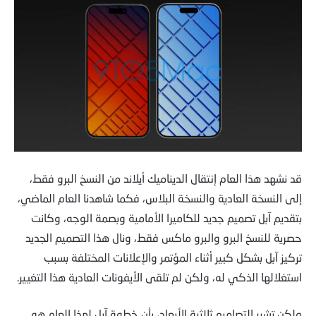
قد نشهد هذا العام إنتقال الديناميك أيلاند من النسخ البرو فقط،
إلى النسخة العادية والنسخة البلاس، فكما شاهدنا العام الماضي،
بتقديم آبل تصميم جديد للكاميرا الأمامية وبصمة الوجه، وكانت
حصرية للنسخ البرو والبرو ماكس فقط، ونال هذا التصميم الجديد
تركيز آبل بشكل كبير أثناء المؤتمر والإعلانات المختلفة بسبب
استغلالها الذكي له، ولكن لم تلقى الأيفونات العادية هذا التغيير.
ولكن تشير التصاميم ثلاثية الأبعاد، بأن خطوة آبل لهذا العام هو