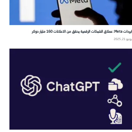
ايردات Meta: عملاق الشبكات الرقمية يحقق من الاعلانات 160 مليار دولار
يونيو 21, 2025