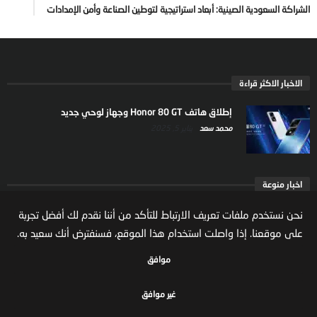
الشراكة السعودية الصينية: أبعاد استراتيجية لتوطين الصناعة وأمن الإمدادات
الاخبار الاكثر قراءة
إطلاق هاتف Honor 80 GT وجهاز لوحي جديد
محمد سعد
يناير 5, 2025
اخبار منوعة
ارتفاع ملكية المستثمرين الاجانب في السوق السعودية
نحن نستخدم ملفات تعريف الارتباط للتأكد من أننا نقدم لك أفضل تجربة
يعكس تنامي الثقة بالاقتصاد السعودي
على موقعنا. إذا واصلت استخدام هذا الموقع، فسنفترض أنك سعيد به.
مال واعمال
يوليو 22, 2026
موافق
غير موافق
جميع الحقوق محفوظة لموقع مال واعمال
سياسة الخصوصية
الشروط والاحكام