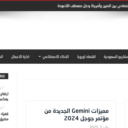
قتصادي بين الصين وأمريكا يدخل منعطف اللاعودة
شاريع السعودية
اقتصاد اوروبا
الذكاء الاصطناعي
ادارة الاعمال
ال
INE
يول
ارتفاع
يعكس ت
يول
مميزات Gemini الجديدة من
قفزة ف
مؤتمر جوجل 2024
مضيق ه
يناير 5, 2025