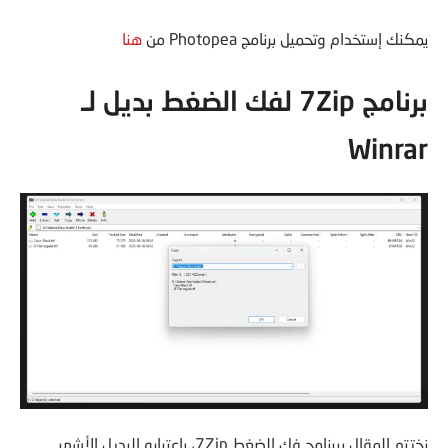
يمكنك إستخدام وتحميل برنامج Photopea من
هنا
برنامج 7Zip لفك الضغط بديل لـ
Winrar
نختتم المقال ببرنامج فك الضغط 7Zip، باعتباره البديل الأشهر