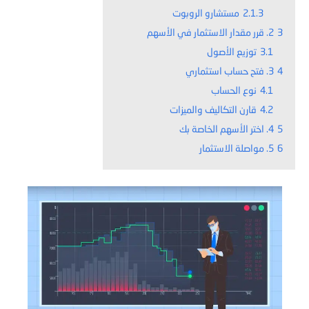
2.1.3
مستشارو الروبوت
3
2. قرر مقدار الاستثمار في الأسهم
3.1
توزيع الأصول
4
3. فتح حساب استثماري
4.1
نوع الحساب
4.2
قارن التكاليف والميزات
5
4. اختر الأسهم الخاصة بك
6
5. مواصلة الاستثمار