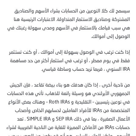
سيسمح لك كلا النوعين من الحسابات بشراء الأسهم والصناديق
المشتركة وصناديق الاستثمار المتداولة. الاعتبارات الرئيسية هنا
هي سبب قيامك بالاستثمار في الأسهم ومدى سهولة رغبتك في
الوصول إلى أموالك.
إذا كنت ترغب في الوصول بسهولة إلى أموالك ، أو كنت تستثمر
فقط في يوم ممطر ، أو ترغب في استثمار أكثر من حد مساهمة
IRA السنوي ، فربما تريد حساب وساطة قياسي.
من ناحية أخرى ، إذا كان هدفك هو بناء بيضة تقاعد ، فإن الجيش
الجمهوري الأيرلندي هو وسيلة رائعة للذهاب. تأتي هذه الحسابات
في نوعين رئيسيين – التقليدية و Roth IRAs – وهناك بعض الأنواع
المتخصصة من IRAs للأفراد العاملين لحسابهم الخاص وأصحاب
الأعمال الصغيرة ، بما في ذلك SEP IRA و SIMPLE IRA . تعد
حسابات IRAs من الأماكن المميزة للغاية من الناحية الضريبية لشراء
الأسهم ، ولكن الجانب السلبي هو أنه قد يكون من الصعب سحب