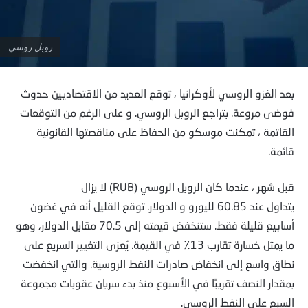
روبل روسي
بعد الغزو الروسي لأوكرانيا ، توقع العديد من الاقتصاديين حدوث
فوضى مروعة. بتراجع الروبل الروسي. و على الرغم من التوقعات
القاتمة ، تمكنت موسكو من الحفاظ على مناقصتها القانونية
قائمة.
قبل شهر ، عندما كان الروبل الروسي (RUB) لا يزال
يتداول عند 60.85 لليورو و الدولار. توقع القليل أنه في غضون
أسابيع قليلة فقط. ستنخفض قيمته إلى 70.5 مقابل الدولار، وهو
ما يمثل خسارة تقارب 13٪ في القيمة. يُعزى التغيير السريع على
نطاق واسع إلى انخفاض صادرات النفط الروسية. والتي انخفضت
بمقدار النصف تقريبًا في الأسبوع منذ بدء سريان عقوبات مجموعة
السبع على النفط الروسي.