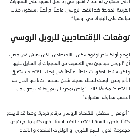
أدنى مستوى له منذ 7 أشهر. في رد فعل السوق على العقوبات
الغربية الجديدة ضد النفط الروسي. عاجلاً أم آجلاً ، سيكون هناك
تهافت على البنوك في روسيا “.
توقعات الإقتصاديين للروبل الروسي
أوضح أولكسندر لوغوفسكي ، الاقتصادي الذي يعيش في مصر ،
أن “الروس مبدعون في التخفيف من العقوبات أو التحايل عليها.
ولكن ستبدأ العقوبات عاجلاً أم آجلاً في إبطاء الاقتصاد. يستغرق
الأمر بعض الوقت لإبطاء سفينة شحن ضخمة ، كما هو الحال مع
الاقتصاد”. مضيفًا ذلك ، “ولكن بمجرد أن يتم إبطائه ، يكون من
الصعب محاولة استمراره.”
“أتوقع أن ينخفض ​​الاقتصاد الروسي بأرقام فردية. وهذا قد لا يبدو
كثيرًا ولكن بالنسبة للاقتصاد الكبير نسبيًا ، فهو كثير. ما لم تفرض
مجموعة الدول السبع الكبرى أو الولايات المتحدة و الاتحاد