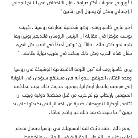
الأوروبي عقوبات أكثر صرامة ، فإن الانخفاض في الناتج المحلي
الإجمالي يمكن أن يتحول إلى رقمين “.
أخبر غاري كاسباروف ، وهو شخصية معارضة روسية ، كييف
بوست مؤخرًا في مقابلة أن الرئيس الروسي فلاديمير بوتين ربما
يتجه نحو كش ملك ، قائلاً إن “بوتين أخطأ في تقدير كل شيء
بشأن هذه الحرب وكل ذلك يساعد في تقريب نهاية نظامه. . “
يرى كاسباروف أنه “بين الأزمة الاقتصادية الوشيكة في روسيا
وعدد القتلى المرتفع. يبدو أنه في مستنقع سيؤدي في النهاية
إلى هزيمته وانتصار أوكرانيا. وبمجرد حدوث ذلك. يجب محاكمة
المتهمين بارتكاب جرائم حرب من قبل محكمة دولية ويجب أن
تتلقى أوكرانيا تعويضات كبيرة عن الخسائر التي تكبدتها على يد
بوتين “. ما سيحدث بعد ذلك غير واضح تمامًا .
ومع ذلك ، فقد تأثرت ثقة المستهلك في روسيا بمعدل تضخم
أعلى بكثير من الزيادات الحقيقية في الرواتب ، والضغوط