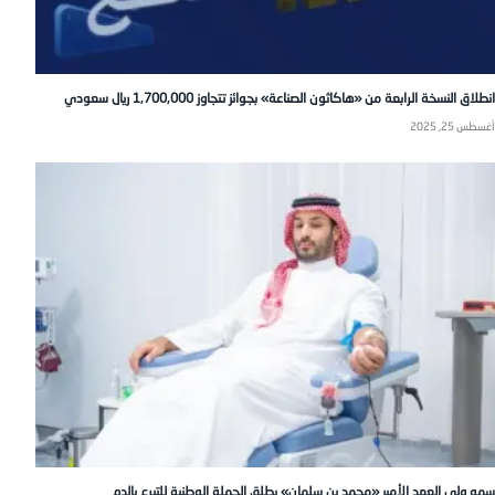
انطلاق النسخة الرابعة من «هاكاثون الصناعة» بجوائز تتجاوز 1,700,000 ريال سعودي
أغسطس 25, 2025
سمو ولي العهد الأمير «محمد بن سلمان» يطلق الحملة الوطنية للتبرع بالدم