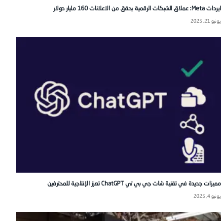
ايردات Meta: عملاق الشبكات الرقمية يحقق من الاعلانات 160 مليار دولار
يونيو 21, 2025
مميزات جديدة في تقنية شات جي بي تي ChatGPT تعزز الإنتاجية للمحترفين
يونيو 4, 2025