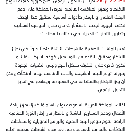
الصناعية الرابعة
. تدرك أن التحول الرقمي أصبح ضرورة حتمية لتنويع
الاقتصاد وتعزيز المنافسة العالمية. تحرص المملكة على دعم
البحث العلمي والابتكار كأدوات أساسية لتحقيق هذا الهدف.
تكثف الجهود لجذب الاستثمارات في مجال الحوسبة السحابية
وتطبيق التقنيات الحديثة في مختلف القطاعات.
تعتبر المنشآت الصغيرة والشركات الناشئة عنصرًا حيويًا في تعزيز
الابتكار وتحقيق التقدم في المستقبل. فهذه الشركات غالبًا ما
تكون قادرة على التكيف بشكل أسرع وتبني التقنيات الجديدة
بمرونة. توفر البيئة المشجعة والدعم المناسب لهذه المنشآت يمكن
أن يعزز الابتكار والاستدامة في السعودية ويساهم في تعزيز
التحول الرقمي.
لذلك، المملكة العربية السعودية تولي اهتمامًا كبيرًا بتعزيز ريادة
الأعمال ودعم المشاريع الناشئة والابتكار في إطار الثورة الصناعية
الرابعة. تقوم بتوفير البنية التحتية والبرامج التمويلية والمساحات
الابتكارية والتدريب للمساعدة في نمو هذه الشركات وتحقيق تطور