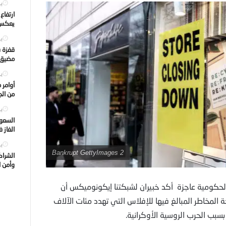
يول
ارتفاع
يعكس ت
يول
قفزة ف
مضيق ه
يول
أوامر 
من الجه
يول
السعود
الغاز 
يول
2 Bankrupt GettyImages
الشراك
وأمن ا
الحكومية عاجزة أكد خبيران لشبكتنا إيكونوميكس أن
لمخاطر المبالغ فيها للإفلاس التي تهدد مئات الآلاف
بسبب الحرب الروسية الأوكرانية.