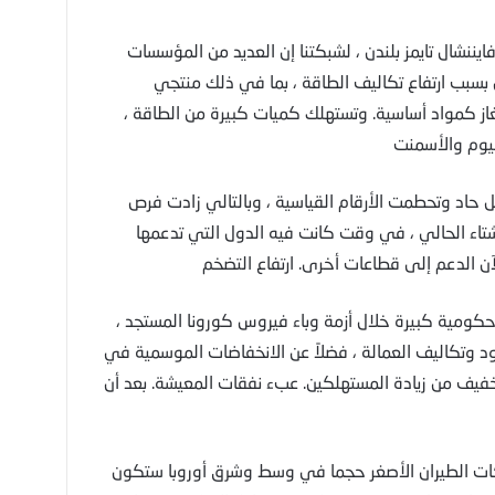
يننشال تايمز بلندن ، لشبكتنا إن العديد من المؤسسات
 بسبب ارتفاع تكاليف الطاقة ، بما في ذلك منتجي
غاز كمواد أساسية. وتستهلك كميات كبيرة من الطاقة ،
نيوم والأسمنت
ل حاد وتحطمت الأرقام القياسية ، وبالتالي زادت فرص
تاء الحالي ، في وقت كانت فيه الدول التي تدعمها
آن الدعم إلى قطاعات أخرى. ارتفاع التضخم
كومية كبيرة خلال أزمة وباء فيروس كورونا المستجد ،
ود وتكاليف العمالة ، فضلاً عن الانخفاضات الموسمية في
خفيف من زيادة المستهلكين. عبء نفقات المعيشة. بعد أن
كات الطيران الأصغر حجما في وسط وشرق أوروبا ستكون