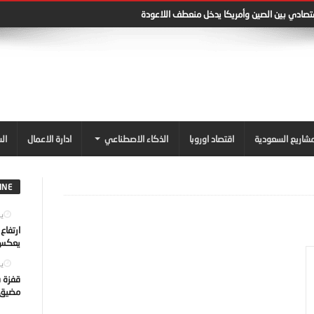
قتصادي بين الصين وأمريكا يدخل منعطف اللاعودة
شاريع السعودية
اقتصاد اوروبا
الذكاء الاصطناعي
ادارة الاعمال
ال
INE
يول
ارتفاع
يعكس ت
يول
قفزة ف
مضيق ه