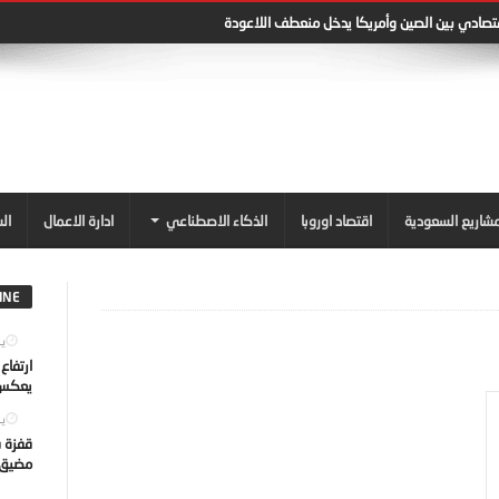
قتصادي بين الصين وأمريكا يدخل منعطف اللاعودة
شاريع السعودية
اقتصاد اوروبا
الذكاء الاصطناعي
ادارة الاعمال
ال
INE
يول
ارتفاع
يعكس ت
يول
قفزة ف
مضيق ه