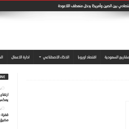
قتصادي بين الصين وأمريكا يدخل منعطف اللاعودة
شاريع السعودية
اقتصاد اوروبا
الذكاء الاصطناعي
ادارة الاعمال
ال
INE
يول
ارتفاع
يعكس ت
يول
قفزة ف
مضيق ه