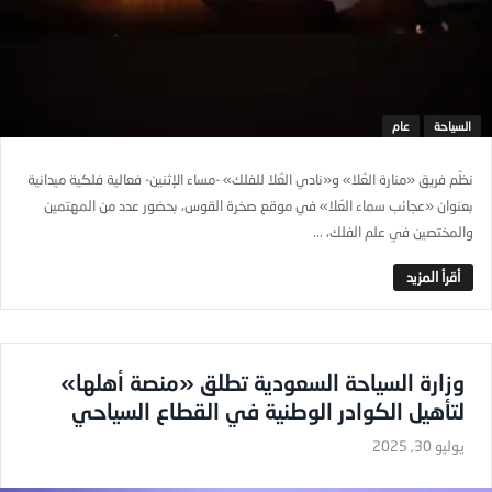
السياحة
عام
نظّم فريق «منارة العُلا» و«نادي العُلا للفلك» -مساء الإثنين- فعالية فلكية ميدانية
بعنوان «عجائب سماء العُلا» في موقع صخرة القوس، بحضور عدد من المهتمين
والمختصين في علم الفلك، ...
وزارة السياحة السعودية تطلق «منصة أهلها»
لتأهيل الكوادر الوطنية في القطاع السياحي
يوليو 30, 2025