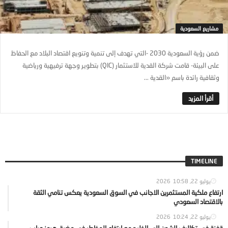
مشاريع السعودية
ضمن رؤية السعودية 2030 -التي تهدف إلى تنمیة وتنویع اقتصاد البلاد مع الحفاظ
على البیئة- قامت شركة القدية للاستثمار (QIC) بتطوير وجھة ترفیھیة وریاضیة
وثقافیة رائدة باسم «القدیة ...
TIMELINE
يوليو 22, 2026
10:58
ارتفاع ملكية المستثمرين الاجانب في السوق السعودية يعكس تنامي الثقة
بالاقتصاد السعودي
يوليو 22, 2026
10:24