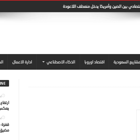
قتصادي بين الصين وأمريكا يدخل منعطف اللاعودة
شاريع السعودية
اقتصاد اوروبا
الذكاء الاصطناعي
ادارة الاعمال
ال
INE
يول
ارتفاع
يعكس ت
يول
قفزة ف
مضيق ه