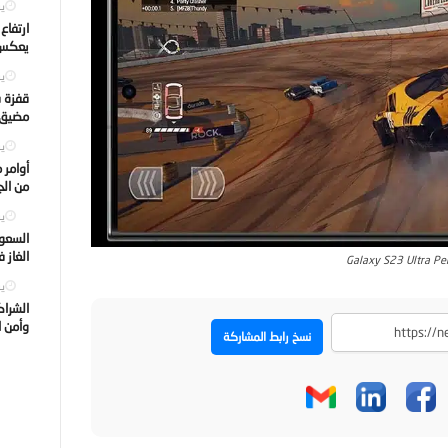
يول
ارتفاع
يعكس ت
يول
قفزة ف
مضيق ه
يول
أوامر 
من الجه
يول
السعود
الغاز 
Galaxy S23 Ultra Pe
يول
الشراك
وأمن ا
نسخ رابط المشاركة