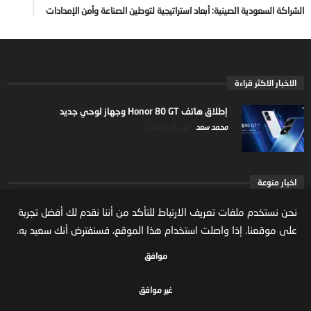
الشراكة السعودية الصينية: أبعاد استراتيجية لتوطين الصناعة وأمن الإمدادات
الاخبار الاكثر قراءة
إطلاق هاتف Honor 80 GT وجهاز لوحي جديد
محمد سعد
يناير 5, 2025
اخبار منوعة
ارتفاع ملكية المستثمرين الاجانب في السوق السعودية
نحن نستخدم ملفات تعريف الارتباط للتأكد من أننا نقدم لك أفضل تجربة
يعكس تنامي الثقة بالاقتصاد السعودي
على موقعنا. إذا واصلت استخدام هذا الموقع، فسنفترض أنك سعيد به.
مال واعمال
يوليو 22, 2026
موافق
غير موافق
جميع الحقوق محفوظة لموقع مال واعمال
سياسة الخصوصية
الشروط والاحكام