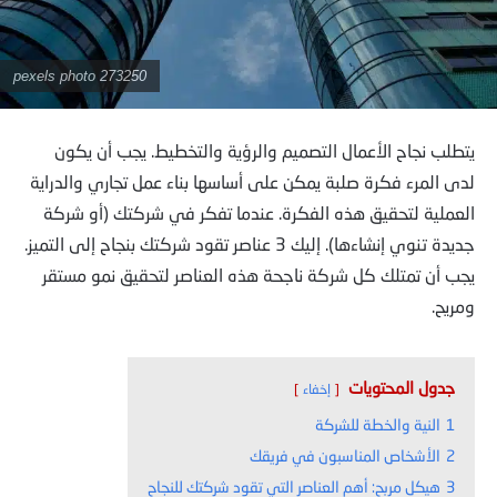
pexels photo 273250
يتطلب نجاح الأعمال التصميم والرؤية والتخطيط. يجب أن يكون
لدى المرء فكرة صلبة يمكن على أساسها بناء عمل تجاري والدراية
العملية لتحقيق هذه الفكرة. عندما تفكر في شركتك (أو شركة
جديدة تنوي إنشاءها). إليك 3 عناصر تقود شركتك بنجاح إلى التميز.
يجب أن تمتلك كل شركة ناجحة هذه العناصر لتحقيق نمو مستقر
ومريح.
جدول المحتويات
إخفاء
1
النية والخطة للشركة
2
الأشخاص المناسبون في فريقك
3
هيكل مربح: أهم العناصر التي تقود شركتك للنجاح