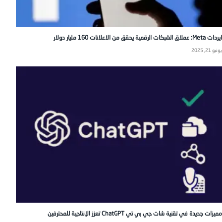
ايردات Meta: عملاق الشبكات الرقمية يحقق من الاعلانات 160 مليار دولار
يونيو 21, 2025
مميزات جديدة في تقنية شات جي بي تي ChatGPT تعزز الإنتاجية للمحترفين