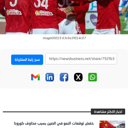
image00019 63c6e3f014c07
نسخ رابط المشاركة
اخبار الاكثر مشاهدة
خفض توقعات النمو في الصين بسبب مخاوف كورونا