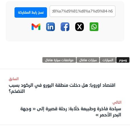
نسخ رابط المشاركة
السيارات
سيارات هافال
مواصفات سيارة هافال
اقتصاد اوروبا: هل دخلت منطقة اليورو في الركود بسبب
التضخم؟
سياحة فاخرة وطبيعة خلّابة: رحلة قصيرة إلى « وجهة
البحر الأحمر »