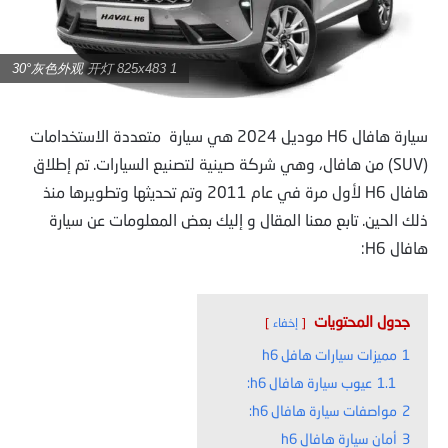
30°灰色外观 开灯 825x483 1
سيارة هافال H6 موديل 2024 هي سيارة متعددة الاستخدامات
(SUV) من هافال، وهي شركة صينية لتصنيع السيارات. تم إطلاق
هافال H6 لأول مرة في عام 2011 وتم تحديثها وتطويرها منذ
ذلك الحين. تابع معنا المقال و إليك بعض المعلومات عن سيارة
هافال H6:
جدول المحتويات
إخفاء
1
مميزات سيارات هافل h6
1.1
عيوب سيارة هافال h6:
2
مواصفات سيارة هافال h6:
3
أمان سيارة هافال h6