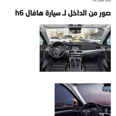
سيارة هافال H6
صور من الداخل لـ
سيارة هافال h6