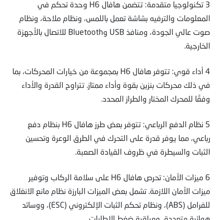
3 تكنولوجيا متقدمة: تتضمن هافال H6 وحدة تحكم في
المعلومات والترفيه بشاشة تعمل باللمس، ونظام ملاحة، ونظام
صوت عالي الجودة، ومنافذ USB وBluetooth للاتصال بالأجهزة
الخارجية.
4 أداء قوي: تتوفر هافال H6 بمجموعة من خيارات المحركات، بما
في ذلك محركات بنزين بقوة وأداء ممتاز. تتراوح القدرة والأداء
وفقًا للمحرك المختار والطراز المحدد.
5 نظام الدفع الرباعي: تتوفر بعض طرز هافال H6 بنظام دفع
رباعي، مما يوفر قدرة على التحرك في الطرق الوعرة وتحسين
الثبات والسيطرة في ظروف القيادة الصعبة.
6 ميزات الأمان: تحرص هافال H6 على سلامة الركاب وتوفير
ميزات الأمان اللازمة. تشمل بعض الميزات البارزة نظام مانع الانغلاق
للفرامل (ABS)، ونظام تحكم الثبات الإلكتروني (ESC)، ووسائد
هوائية متعددة، ومراقبة ضغط الإطارات.