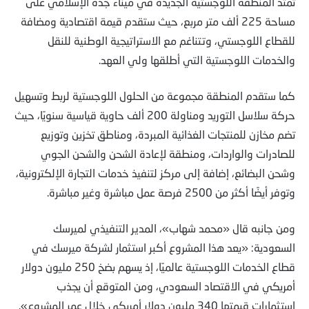
تمتد المنطقة اللوجستية الجديدة في ميناء جدة الإسلامي على
مساحة 225 ألف متر مربع، حيث ستقدم قيمة اقتصادية ومضافة
للقطاع اللوجستي، وتتناغم مع الاستراتيجية الوطنية للنقل
والخدمات اللوجستية التي أطلقها ولي العهد.
كما ستقدم المنطقة مجموعة من الحلول اللوجستية لربط وتسهيل
حركة سلاسل التوريد ومناولة 200 ألف حاوية قياسية سنويًا، حيث
تضم مخازن للمنتجات الغذائية المبردة، ومناطق تخزين وتوزيع
للصادرات والواردات، ومنطقة لإعادة الشحن والشحن الجوي
وشحن البضائع، إضافة إلى مركز لتنفيذ خدمات التجارة الإلكترونية،
وتوفر أيضًا أكثر من 2500 فرصة عمل مباشرة وغير مباشرة.
ومن جانبه قال «محمد شهاب»، المدير التنفيذي لميرسك
السعودية: «يعد هذا المشروع أكبر استثمار لشركة ميرسك في
قطاع الخدمات اللوجستية عالميًا، إذ يسهم بضخ 250 مليون دولار
أمريكي في الاقتصاد السعودي، ومن المتوقع أن يجذب
استثمارات قيمتها 340 مليون دولار أمريكي خلال عمر المشروع».