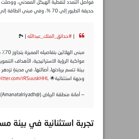
حديقة الطيور إلى 70 %، وفي مبنى الطاقة إلى 60 %.
|
#حدائق_الملك_عبدالله
| 🏞
مبنى 
مواكبة الرؤية الاستراتيجية، الأهداف التنموية
بيئة تتسم بريادتها، أصالتها، في مدينةٍ تزدهر 
وجهة استثنائية🌟
witter.com/rRSuuskHHL
— أمانة منطقة الرياض (@Amanatalriyadh)
تجربة استثنائية في بيئة مس