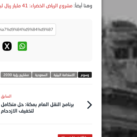
وهنا أيضاً:
مشروع الرياض الخضراء: 41 مليار ريال لبناء بيئة مستدامة بنمط حياة صحي
الاستدامة البيئية
السعودية
مشاريع رؤية 2030
برنامج النقل العام بمكة: حل متكامل
لتخفيف الازدحام