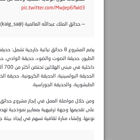
pic.twitter.com/MwJep6fWd3
— حدائق الملك عبدالله العالمية (@kaig_sa)
يضم المشروع 8 حدائق نباتية خارجية ت
داخل
الحديقة البولسينية، الحديقة الكربونية، حديقة الخ
الطبشورية، والحديقة الجوراسية.
ومن خلال مواصلة العمل في إنجاز مشروع حدائق ال
على تقديمها وجهة ترفيهية بمعايير نموذجية تهدف 
نوعها، وإنشاء منارة ثقافية تسهم في إيجاد بيئة 