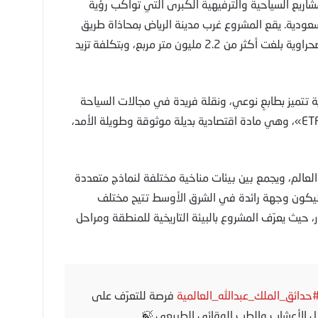
مشاريع السياحية والترفيهية الكبرى التي تواكب رؤية
ة في السعودية. يقع المشروع غرب مدينة الرياض بمحاذاة طريق
جدة السريع، على مساحة شاسعة من الأراضي الصحراوية بلغت أكثر من 2.2 مليون متر مربع، وبتكلفة تزيد
 تتميز بطابعٍ نوعي، ونقلة فريدة في مجالات السياحة
والترفيه، حيث تم تغطية سقف المبنى بمادة «ETFE»، وهي مادة اقتصادية بديلة موثوقة وطويلة الأمد،
 العالم، ويجمع بين بيئات مناخية مختلفة لنماذج متعددة
ي ليكون وجهة رائدة في الشرق الأوسط تتيح مختلف
ر، حيث يعرّف المشروع بالبيئة التاريخية للمنطقة ومراحل
حدائق_الملك_عبدالله_العالمية
فرصة للتعرّف على
ل الأعشاب والطب الوقائي الطبيعي.🍃