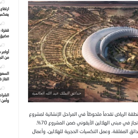
يول
ارتفاع
يعكس ت
يول
قفزة ف
مضيق ه
يول
أوامر 
من الجه
يول
السعود
الغاز 
يول
حدائق الملك عبد الله العالمية
الشراك
وأمن ا
ة الرياض تقدماً ملحوظاً في المراحل الإنشائية لمشروع
حدائق الملك عبد الله العالمية، إذ تجاوزت نسبة الإنجاز في مبنى الهلالين الأيقوني ضمن المشروع 70%.
دائق المغلقة، وعمل التكسيات الحجرية للهلالين، وأعمال