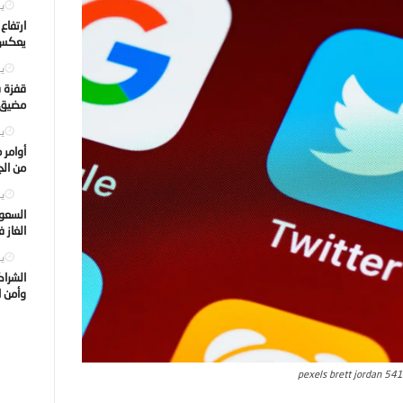
يول
ارتفاع
يعكس ت
يول
قفزة ف
مضيق ه
يول
أوامر 
من الجه
يول
السعود
الغاز 
يول
الشراك
وأمن ا
pexels brett jordan 54