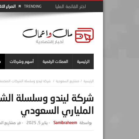
الصراع الا
TRENDING
الرئيسية
العملات الرقمية
أسهم وشركات
م
مشاريع السعودية
شركة ليندو وسلسلة الشركات المنضمة 
شركة ليندو وسلسلة الش
الملياري السعودي
Samibraheem
-
يناير 5, 2025
- ‎في
مشاريع ال