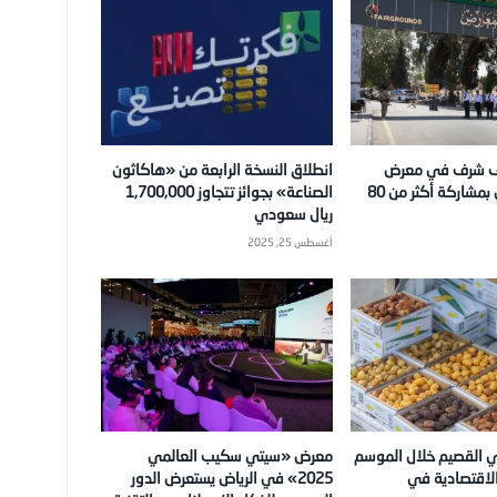
ف شرف في معرض
انطلاق النسخة الرابعة من «هاكاثون
دمشق الدولي بمشاركة أكثر من 80
الصناعة» بجوائز تتجاوز 1,700,000
ريال سعودي
أغسطس 25, 2025
في القصيم خلال الموسم
معرض «سيتي سكيب العالمي
لاقتصادية في
2025» في الرياض يستعرض الدور