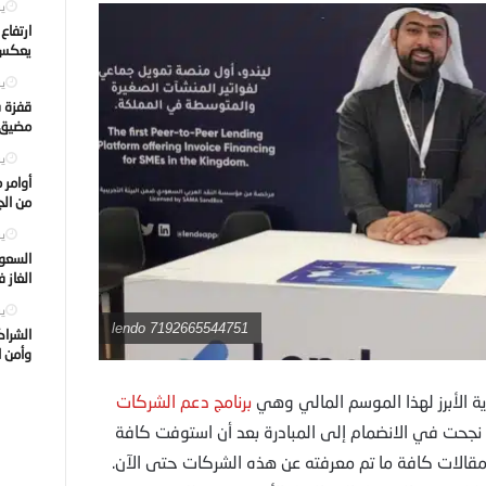
يول
ارتفاع
يعكس ت
يول
قفزة ف
مضيق ه
يول
أوامر 
من الجه
يول
السعود
الغاز 
يول
7192665544751 lendo
الشراك
وأمن ا
ية الأبرز لهذا الموسم المالي وهي
برنامج دعم الشركات
ي نجحت في الانضمام إلى المبادرة بعد أن استوفت كافة
مقالات كافة ما تم معرفته عن هذه الشركات حتى الآن.