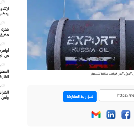
يول
ارتفاع
يعكس ت
يول
قفزة ف
مضيق ه
يول
أوامر 
من الجه
يول
السعود
ى الدول التي فرضت سقفا للأسعار
الغاز 
يول
الشراك
نسخ رابط المشاركة
وأمن ا