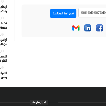
يول
ارتفاع
يعكس ت
نسخ رابط المشاركة
يول
قفزة ف
مضيق ه
يول
أوامر 
من الجه
يول
السعود
الغاز 
يول
الشراك
وأمن ا
اخبار منوعة