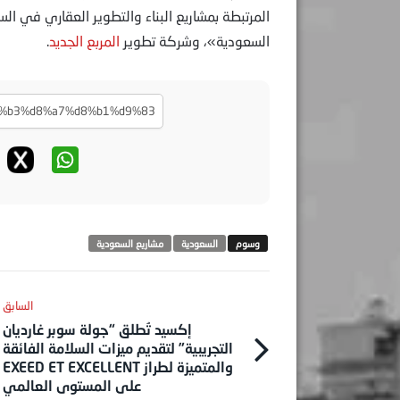
المرتبطة بمشاريع البناء والتطوير العقاري في ا
السعودية»، وشركة تطوير
المربع الجديد
.
السعودية
مشاريع السعودية
إكسيد تُطلق “جولة سوبر غارديان
التجريبية” لتقديم ميزات السلامة الفائقة
والمتميزة لطراز EXEED ET EXCELLENT
على المستوى العالمي