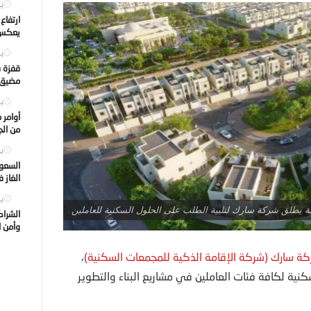
يول
ارتفاع
يعكس ت
يول
قفزة ف
مضيق ه
يول
أوامر 
من الجه
يول
السعود
الغاز 
يول
ة يطلق شركة سارك لتلبية الطلب على الحلول السكنية للعاملين
الشراك
وأمن ا
كة سارك (شركة الإقامة الذكية للمجمعات السكنية)
،
ة لكافة فئات العاملين في مشاريع البناء والتطوير