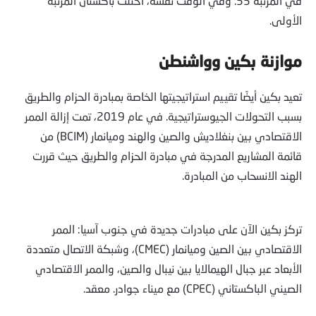
في المرتبة 55. وفي الوقت نفسه، احتلت باكستان المرتبة
الأولى.
موازنة بكين وواشنطن
تعيد بكين أيضًا تقييم استراتيجيتها الخاصة بمبادرة الحزام والطريق
بسبب التحولات الجيوستراتيجية. في عام 2019، تمت إزالة الممر
الاقتصادي بين بنغلاديش والصين والهند وميانمار (BCIM) من
قائمة المشاريع المدرجة في مبادرة الحزام والطريق حيث قررت
الهند الانسحاب من المبادرة.
تركز بكين الآن على مبادرات جديدة في جنوب آسيا: الممر
الاقتصادي بين الصين وميانمار (CMEC)، وشبكة الاتصال متعددة
الأبعاد عبر جبال الهيمالايا بين نيبال والصين، والممر الاقتصادي
الصيني الباكستاني (CPEC) مع ميناء جوادر. معقد.