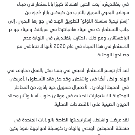
في بنغلاديش، أبدت الصين اهتمامًا كبيرًا بالاستثمار في ميناء
سوناديا البحري العميق بالقرب من كوكس بازار كجزء من
“إستراتيجية سلسلة اللؤلؤ” لتطويق الهند في جوارها البحري، إلى
جانب الاستثمارات في ميناء هامبانتوتا في سريلانكا وميناء جوادر
الباكستاني. ومع ذلك ، اختارت بنغلاديش في النهاية عدم
الاستثمار في هذا الميناء في عام 2020 لأنها لا تتماشى مع
مصالحها الوطنية.
لقد أثار توسع الاستثمار الصيني في بنغلاديش بالفعل مخاوف في
الهند، ولكن أيضًا في واشنطن. وقد حذر قائد الأسطول الأمريكي
في المحيط الهادئ ، الأدميرال صمويل جيه بابارو، من المخاطر
المحتملة للاستثمارات الصينية في موانئ جنوب آسيا وتأثير مصائد
الديون الصينية على الاقتصادات المحلية.
لقد عرضت واشنطن إستراتيجيتها الخاصة بالولايات المتحدة في
منطقة المحيطين الهندي والهادئ كوسيلة لمواجهة نفوذ بكين