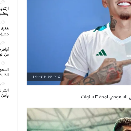
يول
ارتفاع
يعكس ت
يول
قفزة ف
مضيق ه
يول
أوامر 
من الجه
يول
السعود
الغاز 
٢٠٢٣٠٧٠٥ ٠١٣٥٥٧
يول
الشراك
وأمن ا
سعودي لمدة ٣ سنوات