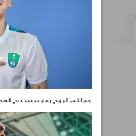
وقع اللاعب البرازيلي روبرتو فيرمينو لنادي الاهلي ال