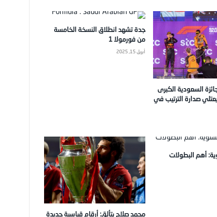
جدة تشهد انطلاق النسخة الخامسة
من فورمولا 1
أبريل 15, 2025
ائزة السعودية الكبرى
رمولا 1 ويعتلي صدارة الترتيب في
ية: أهم البطولات
محمد صلاح يتألق: أرقام قياسية جديدة