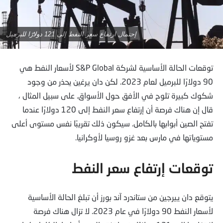
إحتمال ارتفاع سعر النفط إلى 121 دولارًا للبرميل
توقعات الحالة الأساسية لشركة S&P Global لأسعار النفط هي
90 دولارًا للبرميل لعام 2023. لكن دان يرغين يحذر من وجود
شكوك كبيرة تلوح في الأفق حول الأسواق. على سبيل المثال ،
قال إن هناك فرصة أن إرتفاع سعر النفط إلى 120 دولارًا عندما
تفتح الصين أبوابها بالكامل. سيكون ذلك تقريبًا نفس مستوى أعلى
مستوياتها في مارس بعد غزو روسيا لأوكرانيا.
توقعات إرتفاع سعر النفط
يتوقع دان ييرجين من ستاندرد آند بورز أن تبلغ الحالة الأساسية
لأسعار النفط 90 دولارًا في عام 2023. لا تزال هناك فرصة