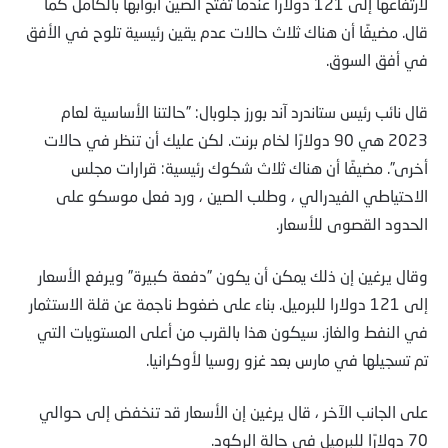
لارتفاعها إلى 121 دولارًا عندما تفتح الصين أبوابها بالكامل كما
قال. مضيفًا أن هناك ثلاث حالات عدم يقين رئيسية تلوح في الأفق
في أفق السوق.
قال نائب رئيس ستاندرد آند بورز جلوبال: ”حالتنا الأساسية لعام
2023 هي 90 دولارًا لخام برنت. لكن عليك أن تنظر في حالات
أخرى”. مضيفًا أن هناك ثلاث شكوك رئيسية: قرارات مجلس
الاحتياطي الفيدرالي ، وطلب الصين ، ورد فعل موسكو على
الحدود القصوى للأسعار.
وقال يرغين إن ذلك يمكن أن يكون ”دفعة كبيرة” ويرفع الأسعار
إلى 121 دولارا للبرميل. بناء على ضغوط ناجمة عن قلة الاستثمار
في النفط والغاز. سيكون هذا بالقرب من أعلى المستويات التي
تم تسجيلها في مارس بعد غزو روسيا لأوكرانيا.
على الجانب الآخر ، قال يرغين إن الأسعار قد تنخفض إلى حوالي
70 دولارًا للبرميل في حالة الركود.