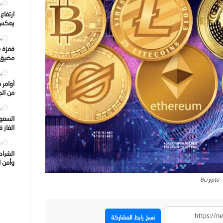
يول
ارتفاع
يعكس ت
يول
قفزة ف
مضيق ه
يول
أوامر 
من الجه
يول
السعود
الغاز 
يول
الشراك
وأمن ا
8crypto
نسخ رابط المشاركة