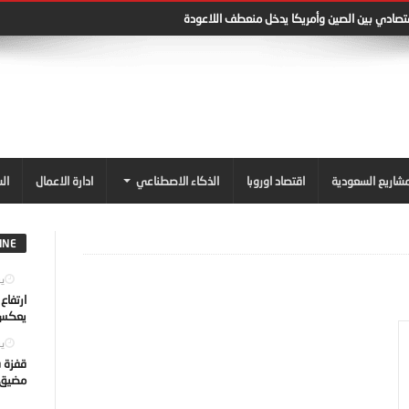
قتصادي بين الصين وأمريكا يدخل منعطف اللاعودة
شاريع السعودية
اقتصاد اوروبا
الذكاء الاصطناعي
ادارة الاعمال
ال
INE
يول
ارتفاع
يعكس ت
يول
قفزة ف
مضيق ه