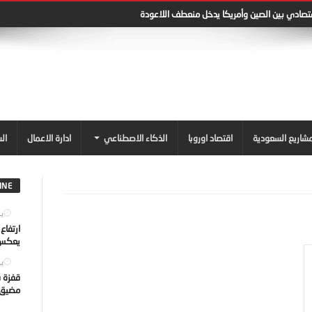
قتصادي بين الصين وأمريكا يدخل منعطف اللاعودة
شاريع السعودية
اقتصاد اوروبا
الذكاء الاصطناعي
ادارة الاعمال
ال
INE
يول
ارتفاع
يعكس ت
يول
قفزة ف
مضيق ه