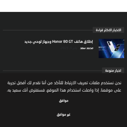
الاخبار الاكثر قراءة
إطلاق هاتف Honor 80 GT وجهاز لوحي جديد
محمد سعد
يناير 5, 2025
اخبار منوعة
ارتفاع ملكية المستثمرين الاجانب في السوق السعودية
نحن نستخدم ملفات تعريف الارتباط للتأكد من أننا نقدم لك أفضل تجربة
يعكس تنامي الثقة بالاقتصاد السعودي
على موقعنا. إذا واصلت استخدام هذا الموقع، فسنفترض أنك سعيد به.
مال واعمال
يوليو 22, 2026
موافق
غير موافق
جميع الحقوق محفوظة لموقع مال واعمال
سياسة الخصوصية
الشروط والاحكام