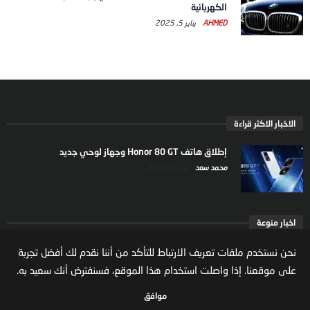
الكهربائية
AHMED
يناير 5, 2025
الاخبار الاكثر قراءة
إطلاق هاتف Honor 80 GT وجهاز لوحي جديد
محمد سعد
يناير 5, 2025
اخبار منوعة
ارتفاع ملكية المستثمرين الاجانب في السوق السعودية
نحن نستخدم ملفات تعريف الارتباط للتأكد من أننا نقدم لك أفضل تجربة
يعكس تنامي الثقة بالاقتصاد السعودي
على موقعنا. إذا واصلت استخدام هذا الموقع، فسنفترض أنك سعيد به.
مال واعمال
يوليو 22, 2026
موافق