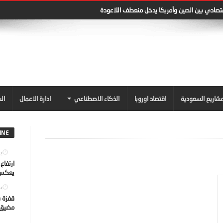
قتصادي بين الصين وأمريكا يدخل منعطف اللاعودة
شاريع السعودية
اقتصاد اوروبا
الذكاء الاصطناعي
ادارة الاعمال
ال
INE
يول
ارتفاع
يعكس ت
يول
قفزة ف
مضيق ه