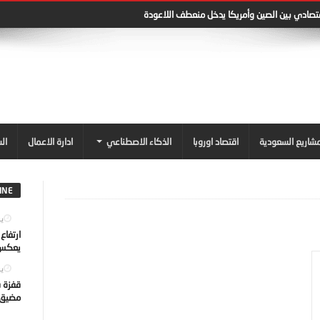
قتصادي بين الصين وأمريكا يدخل منعطف اللاعودة
شاريع السعودية
اقتصاد اوروبا
الذكاء الاصطناعي
ادارة الاعمال
ال
INE
يول
ارتفاع
يعكس ت
يول
قفزة ف
مضيق ه