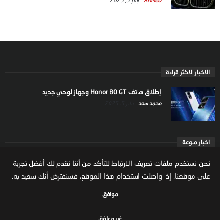
AHMED
يناير 5, 2025
الاخبار الاكثر قراءة
إطلاق هاتف Honor 80 GT وجهاز لوحي جديد
محمد سعد
يناير 5, 2025
اخبار منوعة
ارتفاع ملكية المستثمرين الاجانب في السوق السعودية
نحن نستخدم ملفات تعريف الارتباط للتأكد من أننا نقدم لك أفضل تجربة
يعكس تنامي الثقة بالاقتصاد السعودي
على موقعنا. إذا واصلت استخدام هذا الموقع، فسنفترض أنك سعيد به.
مال واعمال
يوليو 22, 2026
موافق
غير موافق