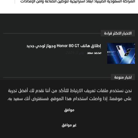
الشراكة السعودية الصينية: أبعاد استراتيجية لتوطين الصناعة وأمن الإمدادات
الاخبار الاكثر قراءة
إطلاق هاتف Honor 80 GT وجهاز لوحي جديد
محمد سعد
يناير 5, 2025
اخبار منوعة
ارتفاع ملكية المستثمرين الاجانب في السوق السعودية
نحن نستخدم ملفات تعريف الارتباط للتأكد من أننا نقدم لك أفضل تجربة
يعكس تنامي الثقة بالاقتصاد السعودي
على موقعنا. إذا واصلت استخدام هذا الموقع، فسنفترض أنك سعيد به.
مال واعمال
يوليو 22, 2026
موافق
غير موافق
جميع الحقوق محفوظة لموقع مال واعمال
سياسة الخصوصية
الشروط والاحكام