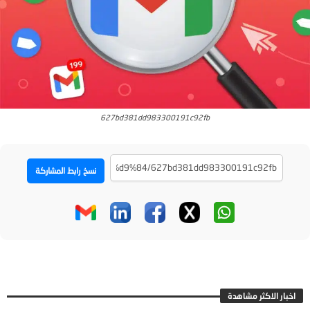
627bd381dd983300191c92fb
نسخ رابط المشاركة
اخبار الاكثر مشاهدة