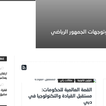
توجهات الجمهور الرياضي
INE
يول
ارتفاع
يعكس ت
شؤون قانونية
مقالات رأي
يول
القمة العالمية للحكومات:
قفزة ف
مضيق ه
مستقبل القيادة والتكنولوجيا في
دبي