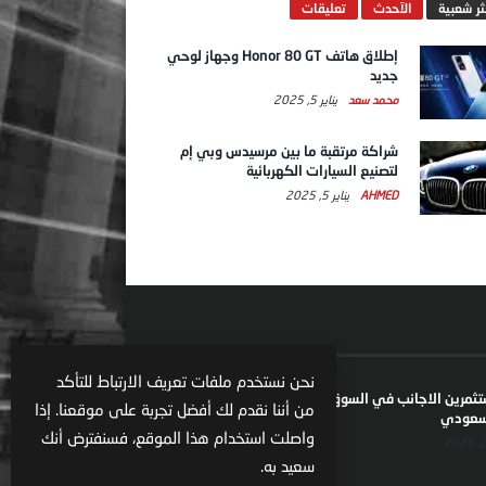
ثر شعبية
الآحدث
تعليقات
إطلاق هاتف Honor 80 GT وجهاز لوحي
جديد
محمد سعد
يناير 5, 2025
شراكة مرتقبة ما بين مرسيدس وبي إم
لتصنيع السيارات الكهربائية
AHMED
يناير 5, 2025
نحن نستخدم ملفات تعريف الارتباط للتأكد
ستثمرين الاجانب في السوق السعودية يعكس تنامي
من أننا نقدم لك أفضل تجربة على موقعنا. إذا
السعودي
واصلت استخدام هذا الموقع، فسنفترض أنك
سعيد به.