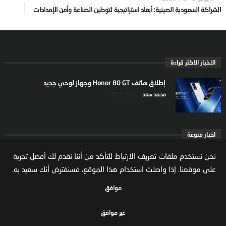
الشراكة السعودية الصينية: أبعاد استراتيجية لتوطين الصناعة وأمن الإمدادات
الاخبار الاكثر قراءة
إطلاق هاتف Honor 80 GT وجهاز لوحي جديد
محمد سعد
يناير 5, 2025
اخبار منوعة
ارتفاع ملكية المستثمرين الاجانب في السوق السعودية
نحن نستخدم ملفات تعريف الارتباط للتأكد من أننا نقدم لك أفضل تجربة
يعكس تنامي الثقة بالاقتصاد السعودي
على موقعنا. إذا واصلت استخدام هذا الموقع، فسنفترض أنك سعيد به.
مال واعمال
يوليو 22, 2026
موافق
غير موافق
جميع الحقوق محفوظة لموقع مال واعمال
سياسة الخصوصية
الشروط والاحكام