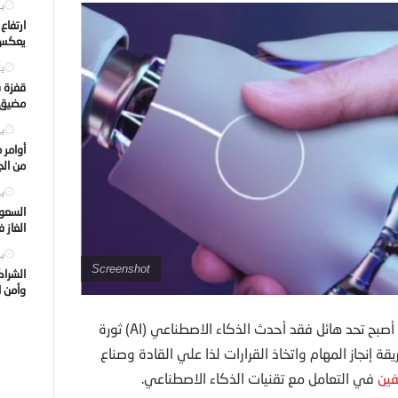
يول
ارتفاع
يعكس ت
يول
قفزة ف
مضيق ه
يول
أوامر 
من الجه
يول
السعود
الغاز 
يول
Screenshot
الشراك
وأمن ا
تطوير مهارات القادة في عصر الذكاء الاصطناعي أصبح تحد هائل فقد أحدث الذكاء الاصطناعي (AI) ثورة
ة إنجاز المهام واتخاذ القرارات لذا علي القادة وصناع
ين
في التعامل مع تقنيات الذكاء الاصطناعي.